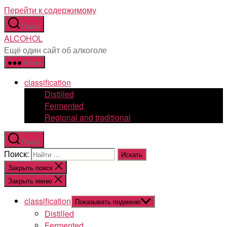
Перейти к содержимому
Поиск
ALCOHOL
Ещё один сайт об алкоголе
Меню
classification
Distilled
Fermented
Regional and traditional
Поиск
Поиск:
Закрыть поиск
Закрыть меню
classification
Показывать подменю
Distilled
Fermented