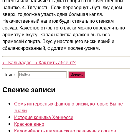
оттенки или наличие осадка говорят о некачественном
напитке. 4. Тягучесть. Если перевернуть бутылку дном
вверх, то должна упасть одна большая капля.
Некачественный напиток будет стекать по стенкам
сосуда. Качество открытого виски можно определить по
аромату и вкусу. Запах напитка должен быть без
примесей спирта. Вкус у настоящего виски яркий и
сбалансированный, с долгим послевкусием.
←
Кальвадос
→
Как пить абсент?
Поиск:
Свежие записи
Семь интересных фактов о виски, которые Вы не
знали
История коньяка Хеннесси
Красное вино
Калорийность шампанского различных сортов