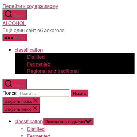
Перейти к содержимому
Поиск
ALCOHOL
Ещё один сайт об алкоголе
Меню
classification
Distilled
Fermented
Regional and traditional
Поиск
Поиск:
Закрыть поиск
Закрыть меню
classification
Показывать подменю
Distilled
Fermented