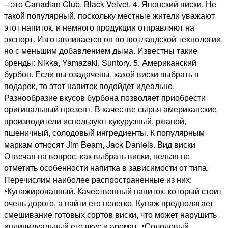
– это Canadian Club, Black Velvet. 4. Японский виски. Не
такой популярный, поскольку местные жители уважают
этот напиток, и немного продукции отправляют на
экспорт. Изготавливается он по шотландской технологии,
но с меньшим добавлением дыма. Известны такие
бренды: Nikka, Yamazaki, Suntory. 5. Американский
бурбон. Если вы озадачены, какой виски выбрать в
подарок, то этот напиток подойдет идеально.
Разнообразие вкусов бурбона позволяет приобрести
оригинальный презент. В качестве сырья американские
производители используют кукурузный, ржаной,
пшеничный, солодовый ингредиенты. К популярным
маркам относят Jim Beam, Jack Daniels. Вид виски
Отвечая на вопрос, как выбрать виски, нельзя не
отметить особенности напитка в зависимости от типа.
Перечислим наиболее распространенные из них:
•Купажированный. Качественный напиток, который стоит
очень дорого, а найти его нелегко. Купаж предполагает
смешивание готовых сортов виски, что может нарушить
индивидуальный его вкус и аромат. •Солодовый.