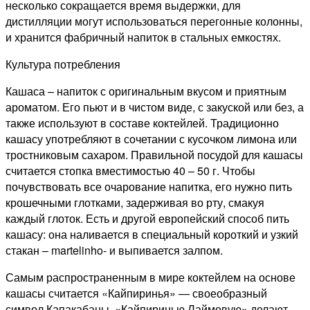
несколько сокращается время выдержки, для
дистилляции могут использоваться перегонные колонны,
и хранится фабричный напиток в стальных емкостях.
Культура потребления
Кашаса – напиток с оригинальным вкусом и приятным
ароматом. Его пьют и в чистом виде, с закуской или без, а
также используют в составе коктейлей. Традиционно
кашасу употребляют в сочетании с кусочком лимона или
тростниковым сахаром. Правильной посудой для кашасы
считается стопка вместимостью 40 – 50 г. Чтобы
почувствовать все очарование напитка, его нужно пить
крошечными глотками, задерживая во рту, смакуя
каждый глоток. Есть и другой европейский способ пить
кашасу: она наливается в специальный короткий и узкий
стакан – martelinho- и выпивается залпом.
Самым распространенным в мире коктейлем на основе
кашасы считается «Кайпиринья» — своеобразный
символ Капакабаны. «Кайпиринью Лаймовую» делают,