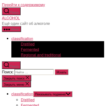
Перейти к содержимому
Поиск
ALCOHOL
Ещё один сайт об алкоголе
Меню
classification
Distilled
Fermented
Regional and traditional
Поиск
Поиск:
Закрыть поиск
Закрыть меню
classification
Показывать подменю
Distilled
Fermented