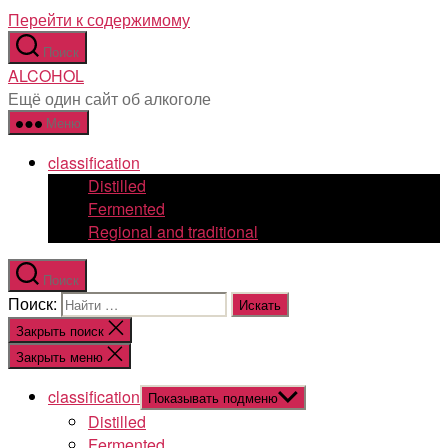
Перейти к содержимому
Поиск
ALCOHOL
Ещё один сайт об алкоголе
Меню
classification
Distilled
Fermented
Regional and traditional
Поиск
Поиск:
Закрыть поиск
Закрыть меню
classification
Показывать подменю
Distilled
Fermented