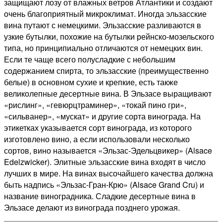
защищают лозу от влажных ветров Атлантики и создают
очень благоприятный микроклимат. Иногда эльзасские
вина путают с немецкими. Эльзасские разливаются в
узкие бутылки, похожие на бутылки рейнско-мозельского
типа, но принципиально отличаются от немецких вин.
Если те чаще всего полусладкие с небольшим
содержанием спирта, то эльзасские (преимущественно
белые) в основном сухие и крепкие, есть также
великолепные десертные вина. В Эльзасе выращивают
«рислинг», «гевюрцтраминер», «токай пино гри»,
«сильванер», «мускат» и другие сорта винограда. На
этикетках указывается сорт винограда, из которого
изготовлено вино, а если использовали несколько
сортов, вино называется «Эльзас-Эдельцвикер» (Alsace
Edelzwicker). Элитные эльзасские вина входят в число
лучших в мире. На винах высочайшего качества должна
быть надпись «Эльзас-Гран-Крю» (Alsace Grand Cru) и
название виноградника. Сладкие десертные вина в
Эльзасе делают из винограда позднего урожая.