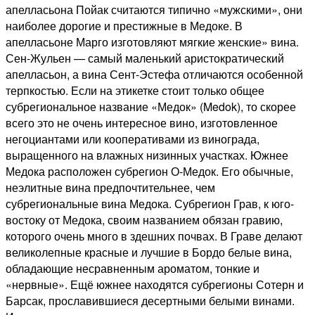
апелласьона Пойак считаются типично «мужскими», они
наиболее дорогие и престижные в Медоке. В
апелласьоне Марго изготовляют мягкие женские» вина.
Сен-Жульен — самый маленький аристократический
апелласьон, а вина Сент-Эстефа отличаются особенной
терпкостью. Если на этикетке стоит только общее
субрегиональное название «Медок» (Medok), то скорее
всего это не очень интересное вино, изготовленное
негоциантами или кооперативами из винограда,
выращенного на влажных низинных участках. Южнее
Медока расположен субрегион О-Медок. Его обычные,
неэлитные вина предпочтительнее, чем
субрегиональные вина Медока. Субрегион Грав, к юго-
востоку от Медока, своим названием обязан гравию,
которого очень много в здешних почвах. В Граве делают
великолепные красные и лучшие в Бордо белые вина,
обладающие несравненным ароматом, тонкие и
«нервные». Ещё южнее находятся субрегионы Сотерн и
Барсак, прославившиеся десертными белыми винами.