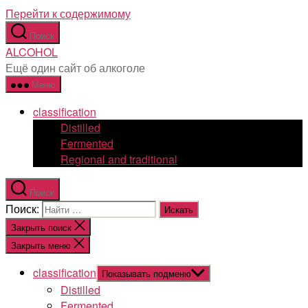
Перейти к содержимому
Поиск
ALCOHOL
Ещё один сайт об алкоголе
Меню
classification
Distilled
Fermented
Regional and traditional
Поиск
Поиск:
Закрыть поиск
Закрыть меню
classification
Показывать подменю
Distilled
Fermented