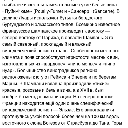
наиболее известны замечательные сухие белые вина
«Пуйи-Фюме» (Pouilly-Fume) и «Сансерр» (Sancerre). В
долине Луары используют бутылки бордоского,
бургундского и эльзасского типов. Всемирно известное
французское шампанское производят к востоку —
северо-востоку от Парижа, в области Шампань. Это
самый северный, прохладный и влажный
винодельческий регион страны. Особенности местного
климата и почв способствуют игристости местных вин,
изготовленных из «шардоне», «пино менье» и «пино
нуар». Большинство виноградников региона
расположены к югу от Реймса и Эперне и по берегам
Марны. В Шампани издавна производили «тихие»
красные, розовые и белые вина, а в XVII в. был
изобретён метод шампанизации. На северо-востоке
Франции находится ещё один очень специфический
винодельческий регион — Эльзас. Его виноградники
протянулись узкой полосой более чем на 100 км вдоль
восточного склона Вогезов от Страсбурга до Тана. Горы