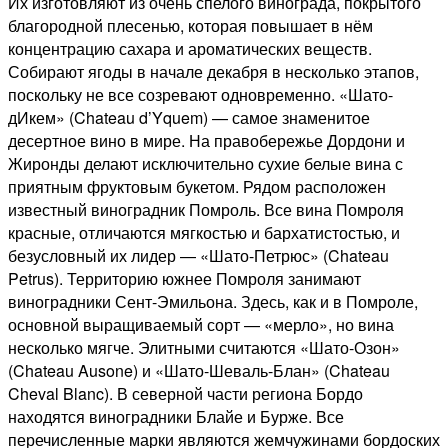
Их изготовляют из очень спелого винограда, покрытого
благородной плесенью, которая повышает в нём
концентрацию сахара и ароматических веществ.
Собирают ягоды в начале декабря в несколько этапов,
поскольку не все созревают одновременно. «Шато-
дИкем» (Chateau d’Yquem) — самое знаменитое
десертное вино в мире. На правобережье Дордони и
Жиронды делают исключительно сухие белые вина с
приятным фруктовым букетом. Рядом расположен
известный виноградник Помроль. Все вина Помроля
красные, отличаются мягкостью и бархатистостью, и
безусловный их лидер — «Шато-Петрюс» (Chateau
Petrus). Территорию южнее Помроля занимают
виноградники Сент-Эмильона. Здесь, как и в Помроле,
основной выращиваемый сорт — «мерло», но вина
несколько мягче. Элитными считаются «Шато-Озон»
(Chateau Ausone) и «Шато-Шеваль-Блан» (Chateau
Cheval Blanc). В северной части региона Бордо
находятся виноградники Блайе и Бурже. Все
перечисленные марки являются жемчужинами бордоских