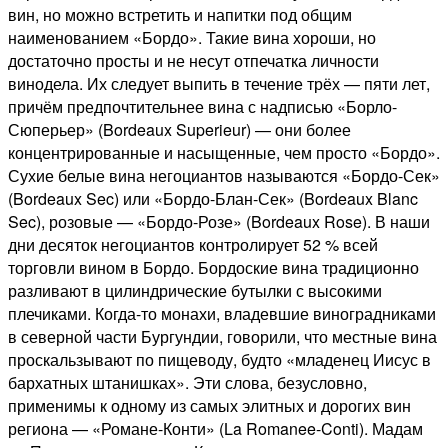
вин, но можно встретить и напитки под общим
наименованием «Бордо». Такие вина хороши, но
достаточно просты и не несут отпечатка личности
винодела. Их следует выпить в течение трёх — пяти лет,
причём предпочтительнее вина с надписью «Борло-
Сюперьер» (Bordeaux Superieur) — они более
концентрированные и насыщенные, чем просто «Бордо».
Сухие белые вина негоциантов называются «Бордо-Сек»
(Bordeaux Sec) или «Бордо-Блан-Сек» (Bordeaux Blanc
Sec), розовые — «Бордо-Розе» (Bordeaux Rose). В наши
дни десяток негоциантов контролирует 52 % всей
торговли вином в Бордо. Бордоские вина традиционно
разливают в цилиндрические бутылки с высокими
плечиками. Когда-то монахи, владевшие виноградниками
в северной части Бургундии, говорили, что местные вина
проскальзывают по пищеводу, будто «младенец Иисус в
бархатных штанишках». Эти слова, безусловно,
применимы к одному из самых элитных и дорогих вин
региона — «Романе-Конти» (La Romanee-Conti). Мадам