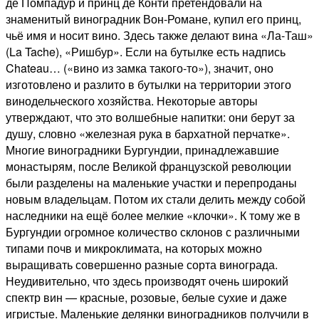
де Помпадур и принц де Конти претендовали на
знаменитый виноградник Вон-Романе, купил его принц,
чьё имя и носит вино. Здесь также делают вина «Ла-Таш»
(La Tache), «Ришбур». Если на бутылке есть надпись
Chateau… («вино из замка такого-то»), значит, оно
изготовлено и разлито в бутылки на территории этого
винодельческого хозяйства. Некоторые авторы
утверждают, что это волшебные напитки: они берут за
душу, словно «железная рука в бархатной перчатке».
Многие виноградники Бургундии, принадлежавшие
монастырям, после Великой французской революции
были разделены на маленькие участки и перепроданы
новым владельцам. Потом их стали делить между собой
наследники на ещё более мелкие «клочки». К тому же в
Бургундии огромное количество склонов с различными
типами почв и микроклимата, на которых можно
выращивать совершенно разные сорта винограда.
Неудивительно, что здесь производят очень широкий
спектр вин — красные, розовые, белые сухие и даже
игристые. Маленькие делянки виноградников получили в