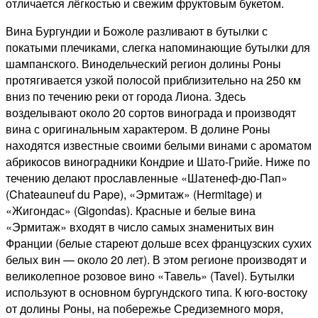
отличается лёгкостью и свежим фруктовым букетом.
Вина Бургундии и Божоле разливают в бутылки с
покатыми плечиками, слегка напоминающие бутылки для
шампанского. Винодельческий регион долины Роны
протягивается узкой полосой приблизительно на 250 км
вниз по течению реки от города Лиона. Здесь
возделывают около 20 сортов винограда и производят
вина с оригинальным характером. В долине Роны
находятся известные своими белыми винами с ароматом
абрикосов виноградники Кондрие и Шато-Грийе. Ниже по
течению делают прославленные «Шатенеф-дю-Пап»
(Chateauneuf du Pape), «Эрмитаж» (Hermitage) и
«Жигондас» (Gigondas). Красные и белые вина
«Эрмитаж» входят в число самых знаменитых вин
Франции (белые стареют дольше всех французских сухих
белых вин — около 20 лет). В этом регионе производят и
великолепное розовое вино «Тавель» (Tavel). Бутылки
используют в основном бургундского типа. К юго-востоку
от долины Роны, на побережье Средиземного моря,