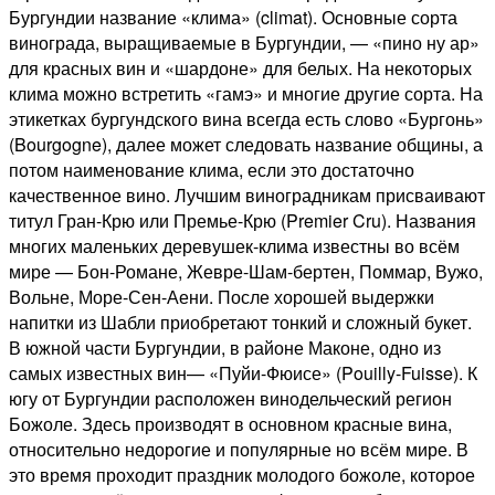
Бургундии название «клима» (climat). Основные сорта
винограда, выращиваемые в Бургундии, — «пино ну ар»
для красных вин и «шардоне» для белых. На некоторых
клима можно встретить «гамэ» и многие другие сорта. На
этикетках бургундского вина всегда есть слово «Бургонь»
(Bourgogne), далее может следовать название общины, а
потом наименование клима, если это достаточно
качественное вино. Лучшим виноградникам присваивают
титул Гран-Крю или Премье-Крю (Premier Cru). Названия
многих маленьких деревушек-клима известны во всём
мире — Бон-Романе, Жевре-Шам-бертен, Поммар, Вужо,
Вольне, Море-Сен-Аени. После хорошей выдержки
напитки из Шабли приобретают тонкий и сложный букет.
В южной части Бургундии, в районе Маконе, одно из
самых известных вин— «Пуйи-Фюисе» (Pouilly-Fuisse). К
югу от Бургундии расположен винодельческий регион
Божоле. Здесь производят в основном красные вина,
относительно недорогие и популярные но всём мире. В
это время проходит праздник молодого божоле, которое