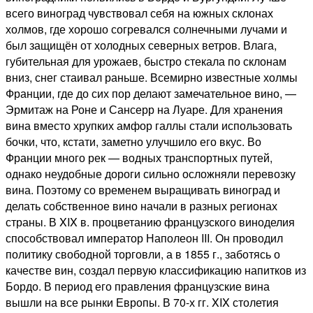
всего виноград чувствовал себя на южных склонах
холмов, где хорошо согревался солнечными лучами и
был защищён от холодных северных ветров. Влага,
губительная для урожаев, быстро стекала по склонам
вниз, снег стаивал раньше. Всемирно известные холмы
Франции, где до сих пор делают замечательное вино, —
Эрмитаж на Роне и Сансерр на Луаре. Для хранения
вина вместо хрупких амфор галлы стали использовать
бочки, что, кстати, заметно улучшило его вкус. Во
Франции много рек — водных транспортных путей,
однако неудобные дороги сильно осложняли перевозку
вина. Поэтому со временем выращивать виноград и
делать собственное вино начали в разных регионах
страны. В XIX в. процветанию французского виноделия
способствовал император Наполеон III. Он проводил
политику свободной торговли, а в 1855 г., заботясь о
качестве вин, создал первую классификацию напитков из
Бордо. В период его правления французские вина
вышли на все рынки Европы. В 70-х гг. XIX столетия