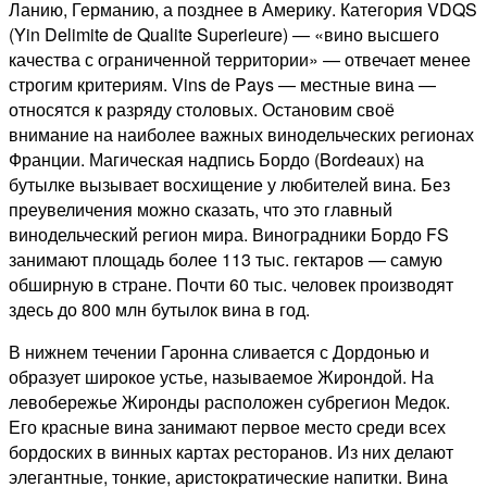
Ланию, Германию, а позднее в Америку. Категория VDQS
(Yin Delimite de Qualite Superieure) — «вино высшего
качества с ограниченной территории» — отвечает менее
строгим критериям. Vins de Pays — местные вина —
относятся к разряду столовых. Остановим своё
внимание на наиболее важных винодельческих регионах
Франции. Магическая надпись Бордо (Bordeaux) на
бутылке вызывает восхищение у любителей вина. Без
преувеличения можно сказать, что это главный
винодельческий регион мира. Виноградники Бордо FS
занимают площадь более 113 тыс. гектаров — самую
обширную в стране. Почти 60 тыс. человек производят
здесь до 800 млн бутылок вина в год.
В нижнем течении Гаронна сливается с Дордонью и
образует широкое устье, называемое Жирондой. На
левобережье Жиронды расположен субрегион Медок.
Его красные вина занимают первое место среди всех
бордоских в винных картах ресторанов. Из них делают
элегантные, тонкие, аристократические напитки. Вина