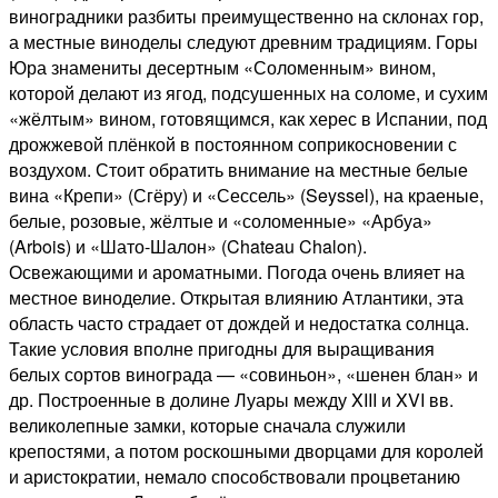
виноградники разбиты преимущественно на склонах гор,
а местные виноделы следуют древним традициям. Горы
Юра знамениты десертным «Соломенным» вином,
которой делают из ягод, подсушенных на соломе, и сухим
«жёлтым» вином, готовящимся, как херес в Испании, под
дрожжевой плёнкой в постоянном соприкосновении с
воздухом. Стоит обратить внимание на местные белые
вина «Крепи» (Сгёру) и «Сессель» (Seyssel), на краеные,
белые, розовые, жёлтые и «соломенные» «Арбуа»
(Arbois) и «Шато-Шалон» (Chateau Chalon).
Освежающими и ароматными. Погода очень влияет на
местное виноделие. Открытая влиянию Атлантики, эта
область часто страдает от дождей и недостатка солнца.
Такие условия вполне пригодны для выращивания
белых сортов винограда — «совиньон», «шенен блан» и
др. Построенные в долине Луары между XIII и XVI вв.
великолепные замки, которые сначала служили
крепостями, а потом роскошными дворцами для королей
и аристократии, немало способствовали процветанию