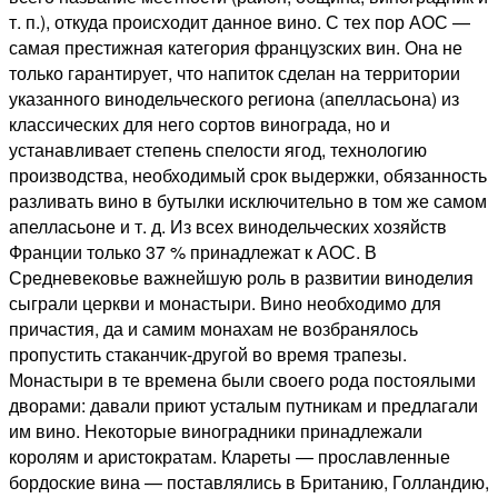
т. п.), откуда происходит данное вино. С тех пор АОС —
самая престижная категория французских вин. Она не
только гарантирует, что напиток сделан на территории
указанного винодельческого региона (апелласьона) из
классических для него сортов винограда, но и
устанавливает степень спелости ягод, технологию
производства, необходимый срок выдержки, обязанность
разливать вино в бутылки исключительно в том же самом
апелласьоне и т. д. Из всех винодельческих хозяйств
Франции только 37 % принадлежат к АОС. В
Средневековье важнейшую роль в развитии виноделия
сыграли церкви и монастыри. Вино необходимо для
причастия, да и самим монахам не возбранялось
пропустить стаканчик-другой во время трапезы.
Монастыри в те времена были своего рода постоялыми
дворами: давали приют усталым путникам и предлагали
им вино. Некоторые виноградники принадлежали
королям и аристократам. Клареты — прославленные
бордоские вина — поставлялись в Британию, Голландию,