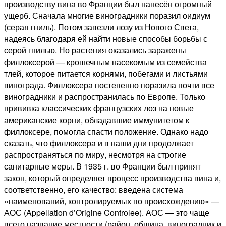
производству вина во Франции был нанесён огромный
ущерб. Сначала многие виноградники поразил оидиум
(серая гниль). Потом завезли лозу из Нового Света,
надеясь благодаря ей найти новые способы борьбы с
серой гнилью. Но растения оказались заражены
филлоксерой — крошечным насекомым из семейства
тлей, которое питается корнями, побегами и листьями
винограда. Филлоксера постепенно поразила почти все
виноградники и распространилась по Европе. Только
прививка классических французских лоз на новые
американские корни, обладавшие иммунитетом к
филлоксере, помогла спасти положение. Однако надо
сказать, что филлоксера и в наши дни продолжает
распространяться по миру, несмотря на строгие
санитарные меры. В 1935 г. во Франции был принят
закон, который определяет процесс производства вина и,
соответственно, его качество: введена система
«наименований, контролируемых по происхождению» —
АОС (Appellation d’Origine Controlee). АОС — это чаще
всего название местности (район, община, виноградник и