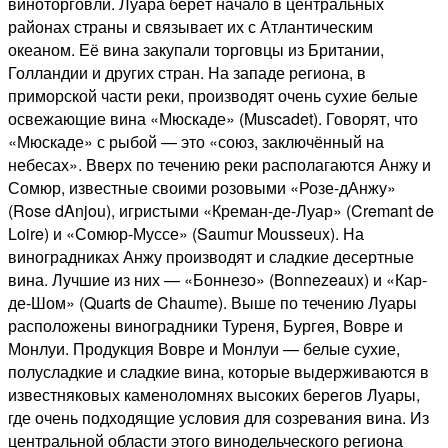
виноторговли. Луара берёт начало в центральных
районах страны и связывает их с Атлантическим
океаном. Её вина закупали торговцы из Британии,
Голландии и других стран. На западе региона, в
приморской части реки, производят очень сухие белые
освежающие вина «Мюскаде» (Muscadet). Говорят, что
«Мюскаде» с рыбой — это «союз, заключённый на
небесах». Вверх по течению реки располагаются Анжу и
Сомюр, известные своими розовыми «Розе-дАнжу»
(Rose dAnjou), игристыми «Креман-де-Луар» (Cremant de
Loire) и «Сомюр-Муссе» (Saumur Mousseux). На
виноградниках Анжу производят и сладкие десертные
вина. Лучшие из них — «Боннезо» (Bonnezeaux) и «Кар-
де-Шом» (Quarts de Chaume). Выше по течению Луары
расположены виноградники Туреня, Бургея, Вовре и
Монлуи. Продукция Вовре и Монлуи — белые сухие,
полусладкие и сладкие вина, которые выдерживаются в
известняковых каменоломнях высоких берегов Луары,
где очень подходящие условия для созревания вина. Из
центральной области этого винодельческого региона