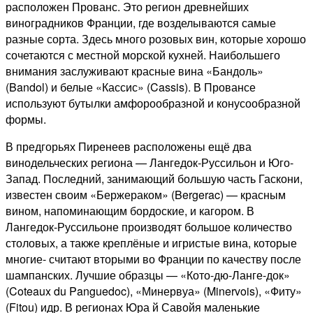
расположен Прованс. Это регион древнейших
виноградников Франции, где возделываются самые
разные сорта. Здесь много розовых вин, которые хорошо
сочетаются с местной морской кухней. Наибольшего
внимания заслуживают красные вина «Бандоль»
(Bandol) и белые «Кассис» (Cassis). В Провансе
используют бутылки амфорообразной и конусообразной
формы.
В предгорьях Пиренеев расположены ещё два
винодельческих региона — Лангедок-Руссильон и Юго-
Запад. Последний, занимающий большую часть Гаскони,
известен своим «Бержераком» (Bergerac) — красным
вином, напоминающим бордоские, и кагором. В
Лангедок-Руссильоне производят большое количество
столовых, а также креплёные и игристые вина, которые
многие- считают вторыми во Франции по качеству после
шампанских. Лучшие образцы — «Кото-дю-Ланге-док»
(Coteaux du Panguedoc), «Минервуа» (Minervois), «Фиту»
(Fitou) идр. В регионах Юра й Савойя маленькие