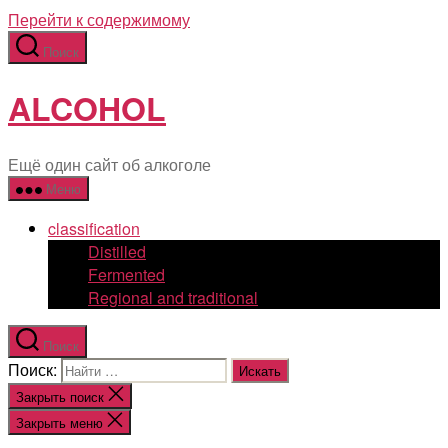
Перейти к содержимому
Поиск
ALCOHOL
Ещё один сайт об алкоголе
Меню
classification
Distilled
Fermented
Regional and traditional
Поиск
Поиск:
Закрыть поиск
Закрыть меню