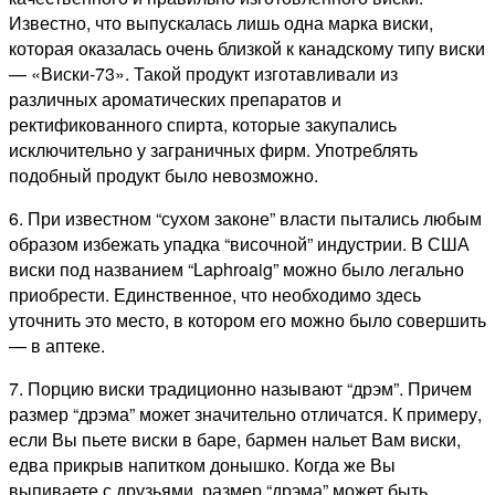
Известно, что выпускалась лишь одна марка виски,
которая оказалась очень близкой к канадскому типу виски
— «Виски-73». Такой продукт изготавливали из
различных ароматических препаратов и
ректификованного спирта, которые закупались
исключительно у заграничных фирм. Употреблять
подобный продукт было невозможно.
6. При известном “сухом законе” власти пытались любым
образом избежать упадка “височной” индустрии. В США
виски под названием “Laphroaig” можно было легально
приобрести. Единственное, что необходимо здесь
уточнить это место, в котором его можно было совершить
— в аптеке.
7. Порцию виски традиционно называют “дрэм”. Причем
размер “дрэма” может значительно отличатся. К примеру,
если Вы пьете виски в баре, бармен нальет Вам виски,
едва прикрыв напитком донышко. Когда же Вы
выпиваете с друзьями, размер “дрэма” может быть