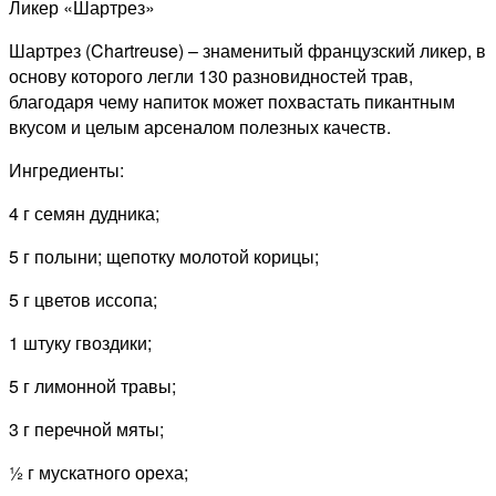
Ликер «Шартрез»
Шартрез (Chartreuse) – знаменитый французский ликер, в
основу которого легли 130 разновидностей трав,
благодаря чему напиток может похвастать пикантным
вкусом и целым арсеналом полезных качеств.
Ингредиенты:
4 г семян дудника;
5 г полыни; щепотку молотой корицы;
5 г цветов иссопа;
1 штуку гвоздики;
5 г лимонной травы;
3 г перечной мяты;
½ г мускатного ореха;