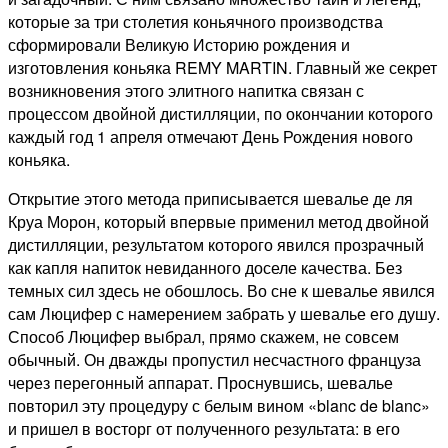
которые за три столетия коньячного производства
сформировали Великую Историю рождения и
изготовления коньяка REMY MARTIN. Главный же секрет
возникновения этого элитного напитка связан с
процессом двойной дистилляции, по окончании которого
каждый год 1 апреля отмечают День Рождения нового
коньяка.
Открытие этого метода приписывается шевалье де ля
Круа Морон, который впервые применил метод двойной
дистилляции, результатом которого явился прозрачный
как капля напиток невиданного доселе качества. Без
темных сил здесь не обошлось. Во сне к шевалье явился
сам Люцифер с намерением забрать у шевалье его душу.
Способ Люцифер выбрал, прямо скажем, не совсем
обычный. Он дважды пропустил несчастного француза
через перегонный аппарат. Проснувшись, шевалье
повторил эту процедуру с белым вином «blanc de blanc»
и пришел в восторг от полученного результата: в его