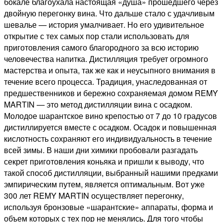
бокале благоухала настоящая «душа» прошедшего через
двойную перегонку вина. Что дальше стало с удачливым
шевалье — история умалчивает. Но его удивительное
открытие с тех самых пор стали использовать для
приготовления самого благородного за всю историю
человечества напитка. Дистилляция требует огромного
мастерства и опыта, так же как и неусыпного внимания в
течение всего процесса. Традиция, унаследованная от
предшественников и бережно сохраняемая домом REMY
MARTIN — это метод дистилляции вина с осадком.
Молодое шарантское вино крепостью от 7 до 10 градусов
дистиллируется вместе с осадком. Осадок и повышенная
кислотность сохраняют его индивидуальность в течение
всей зимы. В наши дни химики пробовали разгадать
секрет приготовления коньяка и пришли к выводу, что
такой способ дистилляции, выбранный нашими предками
эмпирическим путем, является оптимальным. Вот уже
300 лет REMY MARTIN осуществляет перегонку,
используя бронзовые «шарантские» аппараты, форма и
объем которых с тех пор не менялись. Для того чтобы