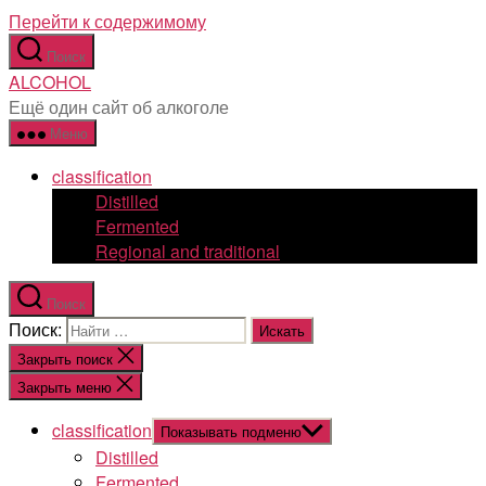
Перейти к содержимому
Поиск
ALCOHOL
Ещё один сайт об алкоголе
Меню
classification
Distilled
Fermented
Regional and traditional
Поиск
Поиск:
Закрыть поиск
Закрыть меню
classification
Показывать подменю
Distilled
Fermented