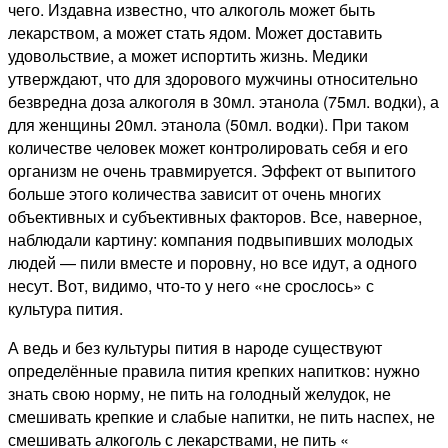
чего. Издавна известно, что алкоголь может быть
лекарством, а может стать ядом. Может доставить
удовольствие, а может испортить жизнь. Медики
утверждают, что для здорового мужчины относительно
безвредна доза алкоголя в 30мл. этанола (75мл. водки), а
для женщины 20мл. этанола (50мл. водки). При таком
количестве человек может контролировать себя и его
организм не очень травмируется. Эффект от выпитого
больше этого количества зависит от очень многих
объективных и субъективных факторов. Все, наверное,
наблюдали картину: компания подвыпивших молодых
людей — пили вместе и поровну, но все идут, а одного
несут. Вот, видимо, что-то у него «не срослось» с
культура пития.
А ведь и без культуры пития в народе существуют
определённые правила пития крепких напитков: нужно
знать свою норму, не пить на голодный желудок, не
смешивать крепкие и слабые напитки, не пить наспех, не
смешивать алкоголь с лекарствами, не пить «