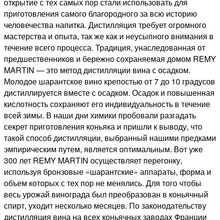
открытие с тех самых пор стали использовать для
приготовления самого благородного за всю историю
человечества напитка. Дистилляция требует огромного
мастерства и опыта, так же как и неусыпного внимания в
течение всего процесса. Традиция, унаследованная от
предшественников и бережно сохраняемая домом REMY
MARTIN — это метод дистилляции вина с осадком.
Молодое шарантское вино крепостью от 7 до 10 градусов
дистиллируется вместе с осадком. Осадок и повышенная
кислотность сохраняют его индивидуальность в течение
всей зимы. В наши дни химики пробовали разгадать
секрет приготовления коньяка и пришли к выводу, что
такой способ дистилляции, выбранный нашими предками
эмпирическим путем, является оптимальным. Вот уже
300 лет REMY MARTIN осуществляет перегонку,
используя бронзовые «шарантские» аппараты, форма и
объем которых с тех пор не менялись. Для того чтобы
весь урожай винограда был преобразован в коньячный
спирт, уходит несколько месяцев. По законодательству
дистилляция вина на всех коньячных заводах Франции