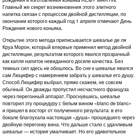
Главный же секрет возникновения этого элитного
напитка связан с процессом двойной дистилляции, по
окончании которого каждый год 1 апреля отмечают День
Рождения нового коньяка.
Открытие этого метода приписывается шевалье де ля
Круа Морон, который впервые применил метод двойной
дистилляции, результатом которого явился прозрачный
как капля напиток невиданного доселе качества. Без
темных сил здесь не обошлось. Во сне к шевалье явился
сам Люцифер с намерением забрать у шевалье его душу.
Способ Люцифер выбрал, прямо скажем, не совсем
обычный. Он дважды пропустил несчастного француза
через перегонный аппарат. Проснувшись, шевалье
повторил эту процедуру с белым вином «blanc de blanc»
и пришел в восторг от полученного результата: в его
бокале благоухала настоящая «душа» прошедшего через
двойную перегонку вина. Что дальше стало с удачливым
шевалье — история умалчивает. Но его удивительное