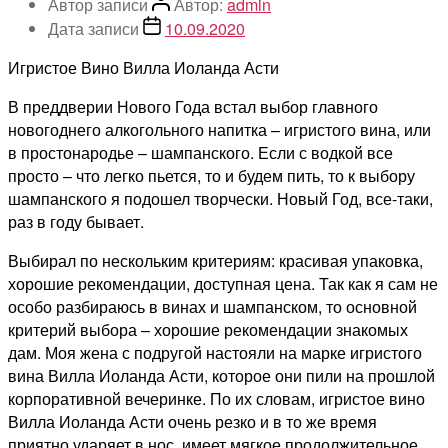
Автор записи
Автор:
admin
Дата записи
10.09.2020
Игристое Вино Вилла Иоланда Асти
В преддверии Нового Года встал выбор главного
новогоднего алкогольного напитка – игристого вина, или
в простонародье – шампанского. Если с водкой все
просто – что легко пьется, то и будем пить, то к выбору
шампанского я подошел творчески. Новый Год, все-таки,
раз в году бывает.
Выбирал по нескольким критериям: красивая упаковка,
хорошие рекомендации, доступная цена. Так как я сам не
особо разбираюсь в винах и шампанском, то основной
критерий выбора – хорошие рекомендации знакомых
дам. Моя жена с подругой настояли на марке игристого
вина Вилла Иоланда Асти, которое они пили на прошлой
корпоративной вечеринке. По их словам, игристое вино
Вилла Иоланда Асти очень резко и в то же время
приятно ударяет в нос, имеет мягкое продолжительное