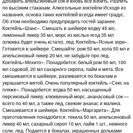
Добавить апельсиновый сок и вновь все взбить. Разлить
по высоким стаканам. Алкогольные коктейли Исходя из
названия, основа таких коктейлей всегда имеет градус.
Об этом необходимо предупредить гостей заранее.
Коктейль»Шанс». Смешать в шейкере водку 45 мл,
лимонный ликер 35 мл, морс из кислых ягод 35 мл
(клюква будет очень кстати), лед. Коктейль»Ясные зори».
Готовится в шейкере. Смешайте: ром 50 мл, кола 50 мл и
апельсиновый ликер 20 мл, не забудьте про лед.
Коктейль»Мохито». Понадобится: белый ром 50 мл, 100
мл содовой, 20 мл сахарного сиропа, лайм и мята. Все
смешивается в шейкере, разливается по бокалам и
украшается мятой. Очень популярный коктейль «Секс на
пляже». Понадобится: водка 50 мл, насыщенный
персиковый ликер, клюквенный морс, ананасовый сок —
всего по 40 мл, а также лед, свежие ананас и малина.
Смешивается в шейкере. Коктейль»Маргарита». Для
приготовления понадобится: текила 50 мл, апельсиновый
ликер 40 мл, сахарный сироп 10 мл, лайм 1 шт., немного
соли, лед. Подается в бокалах, украшенных дольками