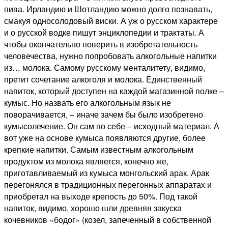
пива. Ирландию и Шотландию можно долго познавать,
смакуя односолодовый виски. А уж о русском характере
и о русской водке пишут энциклопедии и трактаты. А
чтобы окончательно поверить в изобретательность
человечества, нужно попробовать алкогольные напитки
из… молока. Самому русскому менталитету, видимо,
претит сочетание алкоголя и молока. Единственный
напиток, который доступен на каждой магазинной полке –
кумыс. Но назвать его алкогольным язык не
поворачивается, – иначе зачем бы было изобретено
кумысолечение. Он сам по себе – исходный материал. А
вот уже на основе кумыса появляются другие, более
крепкие напитки. Самым известным алкогольным
продуктом из молока является, конечно же,
приготавливаемый из кумыса монгольский арак. Арак
перегонялся в традиционных перегонных аппаратах и
приобретал на выходе крепость до 50%. Под такой
напиток, видимо, хорошо шли древняя закуска
кочевников «бодог» (козел, запеченный в собственной