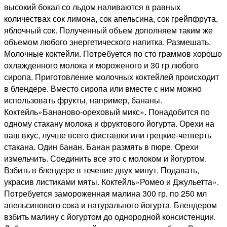
высокий бокал со льдом наливаются в равных
количествах сок лимона, сок апельсина, сок грейпфрута,
яблочный сок. Полученный объем дополняем таким же
объемом любого энергетического напитка. Размешать.
Молочные коктейли. Потребуется по сто граммов хорошо
охлажденного молока и мороженого и 30 гр любого
сиропа. Приготовление молочных коктейлей происходит
в блендере. Вместо сиропа или вместе с ним можно
использовать фрукты, например, бананы.
Коктейль»Бананово-ореховый микс». Понадобится по
одному стакану молока и фруктового йогурта. Орехи на
ваш вкус, лучше всего фисташки или грецкие-четверть
стакана. Один банан. Банан размять в пюре. Орехи
измельчить. Соединить все это с молоком и йогуртом.
Взбить в блендере в течение двух минут. Подавать,
украсив листиками мяты. Коктейль»Ромео и Джульетта».
Потребуется замороженная малина 300 гр, по 250 мл
апельсинового сока и натурального йогурта. Блендером
взбить малину с йогуртом до однородной консистенции.