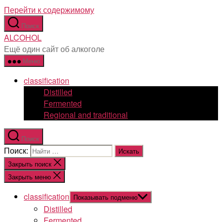
Перейти к содержимому
Поиск
ALCOHOL
Ещё один сайт об алкоголе
Меню
classification
Distilled
Fermented
Regional and traditional
Поиск
Поиск:
Закрыть поиск
Закрыть меню
classification
Показывать подменю
Distilled
Fermented