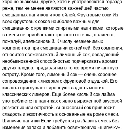
хорошо знакомы, другие, хотя и употребляются гораздо
реже, тем не менее являются важнейшей частью
смешанных напитков и коктейлей. Фруктовые соки Из
всех фруктовых соков наиболее важным для
смешивания с крепкими спиртными напитками, которые
в смеси не приобретают грязного оттенка, является,
пожалуй, апельсиновый. К числу незаменимых
компонентов при смешивании коктейлей, без сомнения,
относится свежевыжатый лимонный сок, обладающий
необыкновенной способностью подчеркивать аромат
других плодов, придавая им в то же время пикантную
остроту. Кроме того, лимонный сок — очень хорошее
сопровождение к ликерам с фруктовой отдушкой. Его
кислота приглушает сиропную сладость многих
классических ликеров. Еще более кислый сок лайма
употребляется в напитках с явно выраженной вкусовой
резкостью или остротой. Ананасовый сок привносит
сладость и экзотичность в основанные на роме смеси.
Шипучие напитки Если требуется разбавить смесь без
изменения запаха и добавить освежающую «шипучку»,