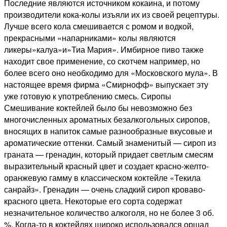
Последние являются источником кокаина, и потому
производители кока-колы изъяли их из своей рецептуры.
Лучше всего кола смешивается с ромом и водкой,
прекрасными «напарниками» колы являются
ликеры»калуа»и»Тиа Мария». Имбирное пиво также
находит свое применение, со скотчем например, но
более всего оно необходимо для «Московского мула». В
настоящее время фирма «Смирнофф» выпускает эту
уже готовую к употреблению смесь. Сиропы
Смешивание коктейлей было бы невозможно без
многочисленных ароматных безалкогольных сиропов,
вносящих в напиток самые разнообразные вкусовые и
ароматические оттенки. Самый знаменитый — сироп из
граната — гренадин, который придает светлым смесям
выразительный красный цвет и создает красно-желто-
оранжевую гамму в классическом коктейле «Текила
санрайз». Гренадин — очень сладкий сироп кроваво-
красного цвета. Некоторые его сорта содержат
незначительное количество алкоголя, но не более 3 об.
%. Когда-то в коктейлях широко использовался оршад