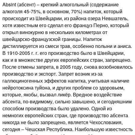
Absint (абсент) – крепкий алкогольный (содержание
алкоголя 45-75%, в основном, 70%) напиток, который
происходит из Швейцарии, из района озера Невшатель,
хотя известным его сделал его француз Перно, который
открыл винокурню в нескольких километрах от
швейцарско-французской границы. Напиток
дистиллируется из смеси трав, особенно полыни и аниса.
В 1910-2005 г. г. его производство было в Швейцарии,
как и в множестве других европейских стран, запрещено.
После отмены запрета, в 2005 году, снова возобновилось
производство и экспорт. Запрет возник из-за
галлюциногенных эффектов напитка, учитывая наличие
нейротоксина туйона, и других проблем со здоровьем,
которые, якобы, вызвал ликёр. Вредное воздействие
абсента, по-видимому, сильно завышено, и сегодняшним
способом производства было удалено. Одной из
немногих европейских стран, где производство абсента
никогда не было запрещено, является Чехословакия,
сегодня – Чешская Республика. Наибольшую известность