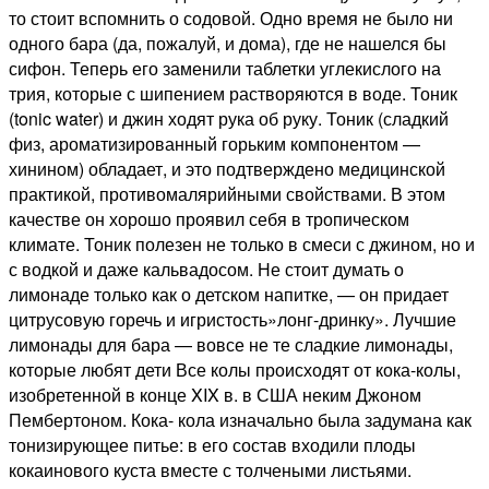
то стоит вспомнить о содовой. Одно время не было ни
одного бара (да, пожалуй, и дома), где не нашелся бы
сифон. Теперь его заменили таблетки углекислого на
трия, которые с шипением растворяются в воде. Тоник
(tonic water) и джин ходят рука об руку. Тоник (сладкий
физ, ароматизированный горьким компонентом —
хинином) обладает, и это подтверждено медицинской
практикой, противомалярийными свойствами. В этом
качестве он хорошо проявил себя в тропическом
климате. Тоник полезен не только в смеси с джином, но и
с водкой и даже кальвадосом. Не стоит думать о
лимонаде только как о детском напитке, — он придает
цитрусовую горечь и игристость»лонг-дринку». Лучшие
лимонады для бара — вовсе не те сладкие лимонады,
которые любят дети Все колы происходят от кока-колы,
изобретенной в конце XIX в. в США неким Джоном
Пембертоном. Кока- кола изначально была задумана как
тонизирующее питье: в его состав входили плоды
кокаинового куста вместе с толчеными листьями.