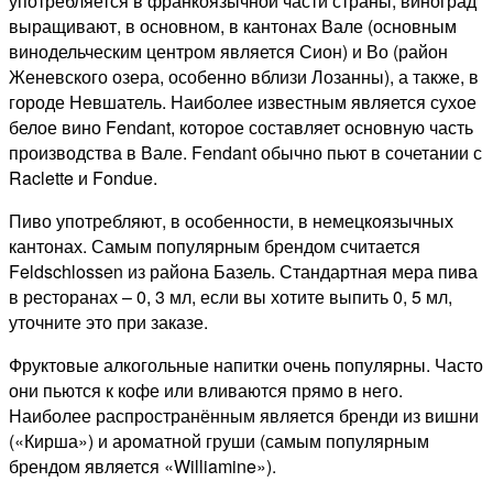
употребляется в франкоязычной части страны, виноград
выращивают, в основном, в кантонах Вале (основным
винодельческим центром является Сион) и Во (район
Женевского озера, особенно вблизи Лозанны), а также, в
городе Невшатель. Наиболее известным является сухое
белое вино Fendant, которое составляет основную часть
производства в Вале. Fendant обычно пьют в сочетании с
Raclette и Fondue.
Пиво употребляют, в особенности, в немецкоязычных
кантонах. Самым популярным брендом считается
Feldschlossen из района Базель. Стандартная мера пива
в ресторанах – 0, 3 мл, если вы хотите выпить 0, 5 мл,
уточните это при заказе.
Фруктовые алкогольные напитки очень популярны. Часто
они пьются к кофе или вливаются прямо в него.
Наиболее распространённым является бренди из вишни
(«Кирша») и ароматной груши (самым популярным
брендом является «Williamine»).