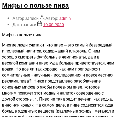
Мифы о пользе пива
Автор записи
Автор:
admin
Дата записи
10.09.2020
Мифы о пользе пива
Многие люди считают, что пиво – это самый безвредный
и полезный напиток, содержащий алкоголь. С ним
хорошо смотреть футбольные чемпионаты, да и в
веселой компании пиво куда больше приветствуется, чем
водка. Но все ли так хорошо, как нам преподносят
сомнительные «научные» исследования и повсеместная
реклама пива?! Ниже представлено разоблачение
основных мифов о якобы полезном пиве, которое
многим покажет этот модный напиток совершенно с
другой стороны. 1. Пиво не так вредит печени, как водка,
вино или коньяк. На самом деле, в пиве содержится куда
больше ядовитых веществ (различные эфиры, метанол и
альдегиды), чем даже в чистом неразведенном спирте. 2.